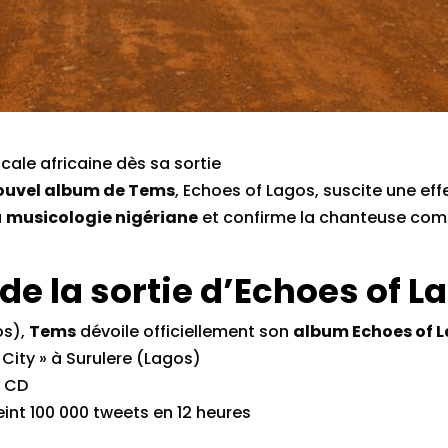
ale africaine dès sa sortie
ouvel album de Tems
, Echoes of Lagos, suscite une e
a
musicologie nigériane
et confirme la chanteuse com
de la sortie d’Echoes of L
os),
Tems
dévoile officiellement son
album Echoes of 
City » à Surulere (Lagos)
, CD
int 100 000 tweets en 12 heures