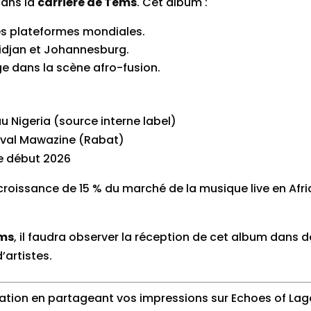
dans la
carrière de Tems
. Cet album :
les plateformes mondiales.
bidjan et Johannesburg.
ge dans la scène afro-fusion.
u Nigeria (source interne label)
tival Mawazine (Rabat)
le début 2026
croissance de 15 % du marché de la musique live en Afri
ems
, il faudra observer la réception de cet album dans d
’artistes.
ration en partageant vos impressions sur Echoes of Lago