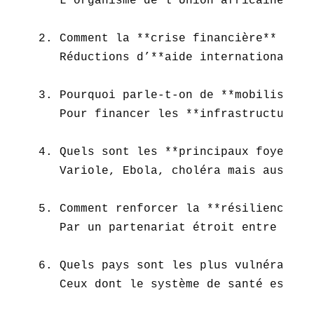
   L’organisme de l’Union africaine cha
2. Comment la **crise financière** impa
   Réductions d’**aide internationale**
3. Pourquoi parle-t-on de **mobilisatio
   Pour financer les **infrastructures 
4. Quels sont les **principaux foyers ép
   Variole, Ebola, choléra mais aussi f
5. Comment renforcer la **résilience de
   Par un partenariat étroit entre gouv
6. Quels pays sont les plus vulnérables 
   Ceux dont le système de santé est le