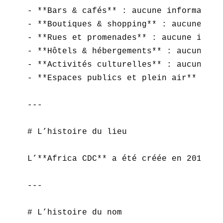
- **Bars & cafés** : aucune information 
- **Boutiques & shopping** : aucune info
- **Rues et promenades** : aucune inform
- **Hôtels & hébergements** : aucune inf
- **Activités culturelles** : aucune inf
- **Espaces publics et plein air** : auc
---

# L’histoire du lieu

L’**Africa CDC** a été créée en 2017 pa
---

# L’histoire du nom
