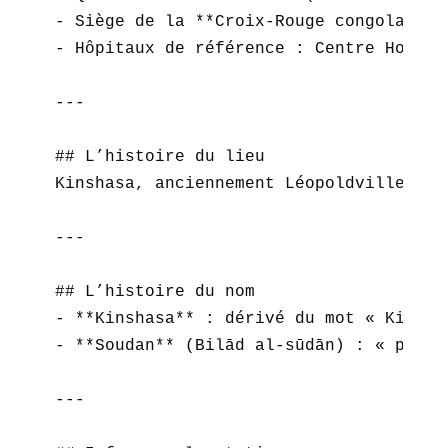
- Siège de la **Croix-Rouge congolaise*
- Hôpitaux de référence : Centre Hospit
---

## L’histoire du lieu  

Kinshasa, anciennement Léopoldville, s’
---

## L’histoire du nom  

- **Kinshasa** : dérivé du mot « Kincha
- **Soudan** (Bilād al-sūdān) : « pays 
---
