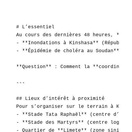
# L’essentiel  

Au cours des dernières 48 heures, **l’A
- **Inondations à Kinshasa** (Républiqu
- **Épidémie de choléra au Soudan** : 2
**Question** : Comment la **coordinatio
---

## Lieux d’intérêt à proximité  

Pour s’organiser sur le terrain à Kinsha
- **Stade Tata Raphaël** (centre d’accu
- **Stade des Martyrs** (centre logistiq
- Quartier de **Limete** (zone sinistré