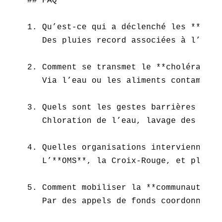
## FAQ  

1. Qu’est-ce qui a déclenché les **inon
   Des pluies record associées à l’obst
2. Comment se transmet le **choléra** ? 
   Via l’eau ou les aliments contaminés
3. Quels sont les gestes barrières contr
   Chloration de l’eau, lavage des main
4. Quelles organisations interviennent a
   L’**OMS**, la Croix-Rouge, et plusie
5. Comment mobiliser la **communauté int
   Par des appels de fonds coordonnés (