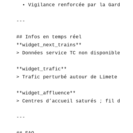
  • Vigilance renforcée par la Garde ré
---

## Infos en temps réel  

**widget_next_trains**  

> Données service TC non disponibles po
**widget_trafic**  

> Trafic perturbé autour de Limete : ax
**widget_affluence**  

> Centres d’accueil saturés ; fil d’att
---
