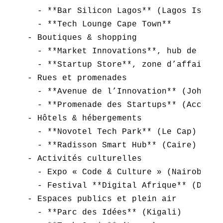
  - **Bar Silicon Lagos** (Lagos Island)
  - **Tech Lounge Cape Town**  

- Boutiques & shopping  

  - **Market Innovations**, hub de gadge
  - **Startup Store**, zone d’affaires d
- Rues et promenades  

  - **Avenue de l’Innovation** (Johannes
  - **Promenade des Startups** (Accra)  
- Hôtels & hébergements  

  - **Novotel Tech Park** (Le Cap)  

  - **Radisson Smart Hub** (Caire)  

- Activités culturelles  

  - Expo « Code & Culture » (Nairobi)  

  - Festival **Digital Afrique** (Dakar)
- Espaces publics et plein air  

  - **Parc des Idées** (Kigali)  
