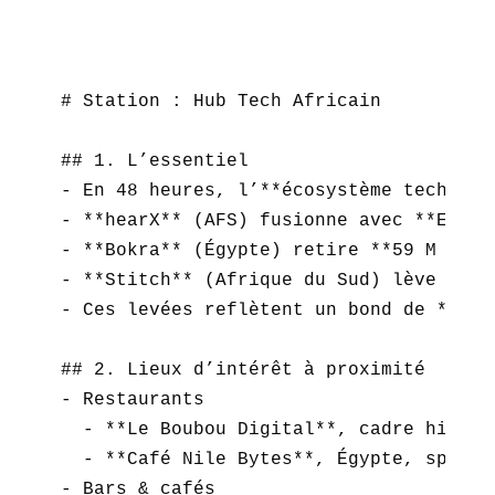
# Station : Hub Tech Africain

## 1. L’essentiel

- En 48 heures, l’**écosystème technolo
- **hearX** (AFS) fusionne avec **Eargo
- **Bokra** (Égypte) retire **59 M $** 
- **Stitch** (Afrique du Sud) lève **55
- Ces levées reflètent un bond de **20 
## 2. Lieux d’intérêt à proximité

- Restaurants  

  - **Le Boubou Digital**, cadre high-te
  - **Café Nile Bytes**, Égypte, spécial
- Bars & cafés  
