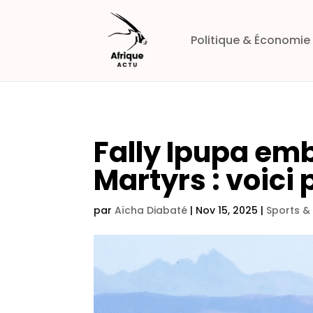
Politique & Économie
Fally Ipupa emb
Martyrs : voici
par
Aïcha Diabaté
|
Nov 15, 2025
|
Sports &