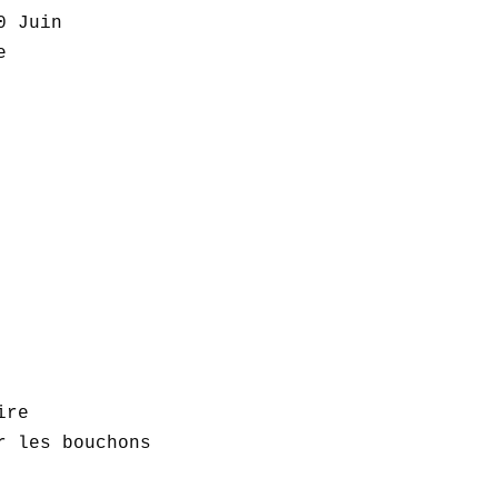
 Juin  

  

re  

 les bouchons  
