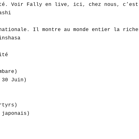
té. Voir Fally en live, ici, chez nous, c’est
shi  

nationale. Il montre au monde entier la riche
nshasa  

té

bare)  

30 Juin)  

tyrs)  

japonais)  
