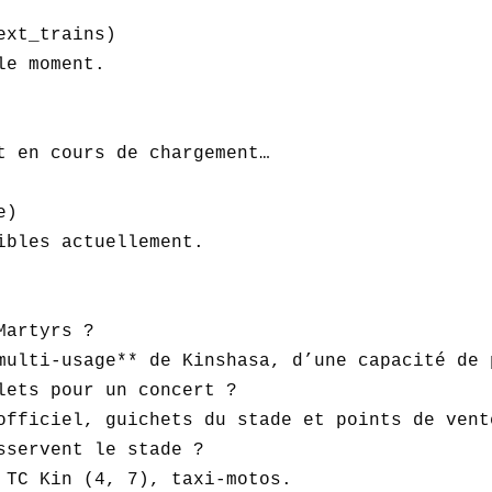
xt_trains)  

e moment.  

t en cours de chargement…  

)  

ibles actuellement.  

artyrs ?  

multi-usage** de Kinshasa, d’une capacité de 
lets pour un concert ?  

officiel, guichets du stade et points de vente
sservent le stade ?  

 TC Kin (4, 7), taxi-motos.  
