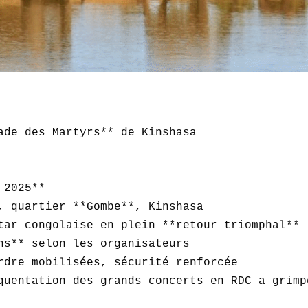
ade des Martyrs** de Kinshasa

2025**  

, quartier **Gombe**, Kinshasa  

tar congolaise en plein **retour triomphal**  
ns** selon les organisateurs  

rdre mobilisées, sécurité renforcée  

quentation des grands concerts en RDC a grimp