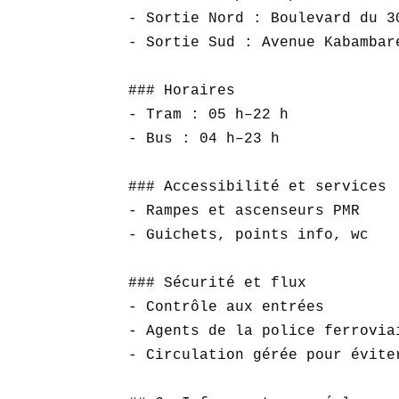
- Sortie Nord : Boulevard du 30
- Sortie Sud : Avenue Kabambare
### Horaires

- Tram : 05 h–22 h  

- Bus : 04 h–23 h  

### Accessibilité et services

- Rampes et ascenseurs PMR  

- Guichets, points info, wc  

### Sécurité et flux

- Contrôle aux entrées  

- Agents de la police ferroviai
- Circulation gérée pour éviter