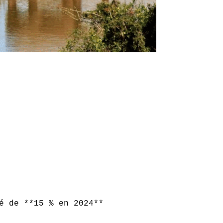


é de **15 % en 2024**  
