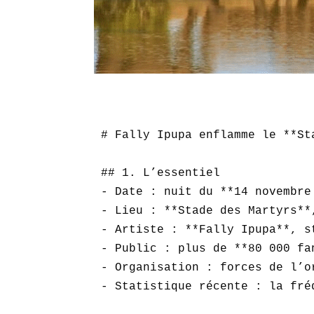
# Fally Ipupa enflamme le **St
## 1. L’essentiel

- Date : nuit du **14 novembre 
- Lieu : **Stade des Martyrs**
- Artiste : **Fally Ipupa**, s
- Public : plus de **80 000 fa
- Organisation : forces de l’o
- Statistique récente : la fré