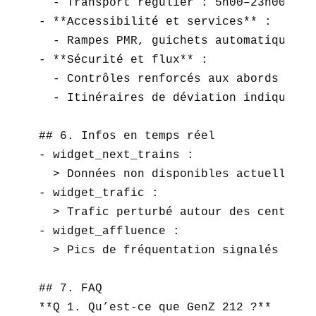
  - Transport régulier : 5h00–23h00.  

- **Accessibilité et services** :  

  - Rampes PMR, guichets automatiques, 
- **Sécurité et flux** :  

  - Contrôles renforcés aux abords des 
  - Itinéraires de déviation indiqués en
## 6. Infos en temps réel  

- widget_next_trains :  

  > Données non disponibles actuellement
- widget_trafic :  

  > Trafic perturbé autour des centres-
- widget_affluence :  

  > Pics de fréquentation signalés Plac
## 7. FAQ  

**Q 1. Qu’est-ce que GenZ 212 ?**  
