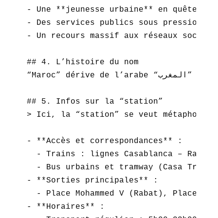
- Une **jeunesse urbaine** en quête d’e
- Des services publics sous pression : i
- Un recours massif aux réseaux sociaux
## 4. L’histoire du nom  

“Maroc” dérive de l’arabe “المغرب” (al-Maghrib, « le Couchant ») et du berbère **Murakush**, nom médiéval de Marrakech. Le pays a toujours joué un rôle charnière entre Atlantique et Méditerranée.

## 5. Infos sur la “station”  

> Ici, la “station” se veut métaphore d
- **Accès et correspondances** :  

  - Trains : lignes Casablanca – Rabat,
  - Bus urbains et tramway (Casa Tram, 
- **Sorties principales** :  

  - Place Mohammed V (Rabat), Place des
- **Horaires** :  
