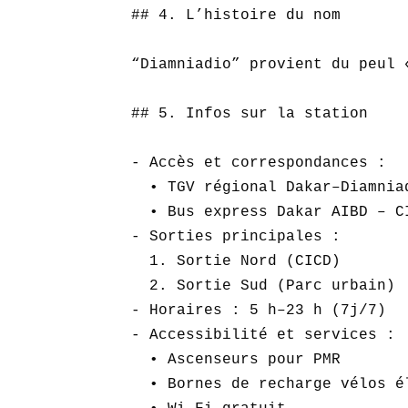
## 4. L’histoire du nom

“Diamniadio” provient du peul 
## 5. Infos sur la station

- Accès et correspondances :  

  • TGV régional Dakar–Diamniad
  • Bus express Dakar AIBD – CI
- Sorties principales :  

  1. Sortie Nord (CICD)  

  2. Sortie Sud (Parc urbain)  
- Horaires : 5 h–23 h (7j/7)  

- Accessibilité et services :  
  • Ascenseurs pour PMR  

  • Bornes de recharge vélos él