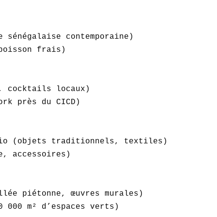
e sénégalaise contemporaine)  

oisson frais)  

, cocktails locaux)  

ork près du CICD)  

io (objets traditionnels, textiles)  

, accessoires)  

llée piétonne, œuvres murales)  

0 000 m² d’espaces verts)  
