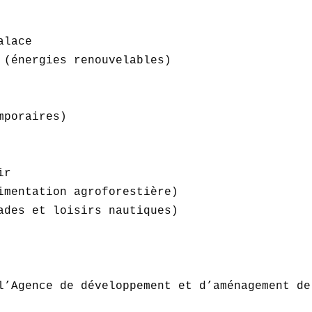
lace  

 (énergies renouvelables)  

poraires)  

 

r  

imentation agroforestière)  

ades et loisirs nautiques)  

l’Agence de développement et d’aménagement de