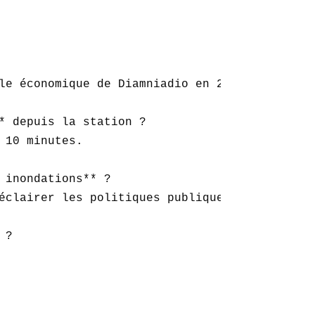
le économique de Diamniadio en 20 minutes.

* depuis la station ?  

10 minutes.

 inondations** ?  

éclairer les politiques publiques.

?  
