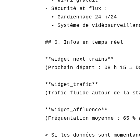
  • Wi-Fi gratuit  

- Sécurité et flux :  

  • Gardiennage 24 h/24  

  • Système de vidéosurveillanc
## 6. Infos en temps réel

**widget_next_trains**  

(Prochain départ : 08 h 15 → Da
**widget_trafic**  

(Trafic fluide autour de la st
**widget_affluence**  

(Fréquentation moyenne : 65 % 
> Si les données sont momentan