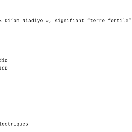
« Di’am Niadiyo », signifiant “terre fertile”
io  

CD  





ectriques  
