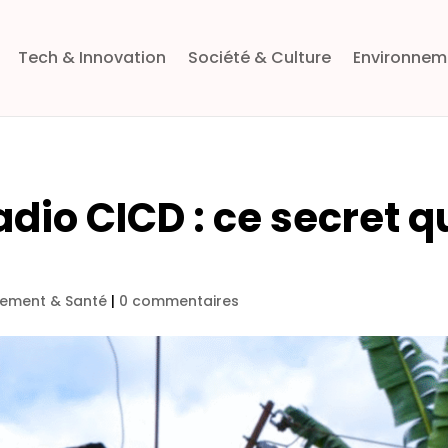
Tech & Innovation
Société & Culture
Environnem
dio CICD : ce secret q
nement & Santé
|
0 commentaires